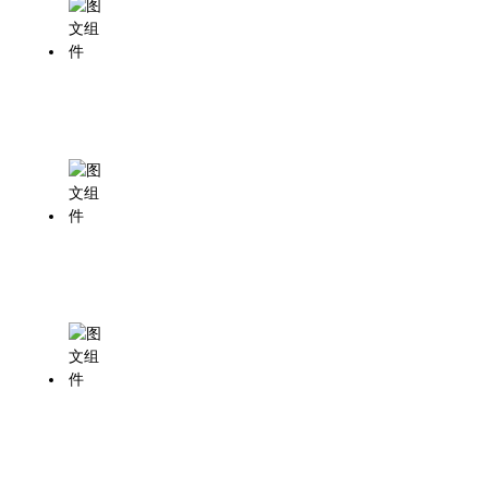
地址：四川省成都市成华区崔家店路75号
地铁：成都地铁7号线崔家店站步行1公里
公交：乘坐公交8路、20路、128路、297路崔家店路站