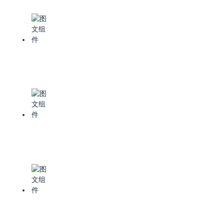
地址：四川省成都市成华区崔家店路75号
地铁：成都地铁7号线崔家店站步行1公里
公交：乘坐公交8路、20路、128路、297路崔家店路站