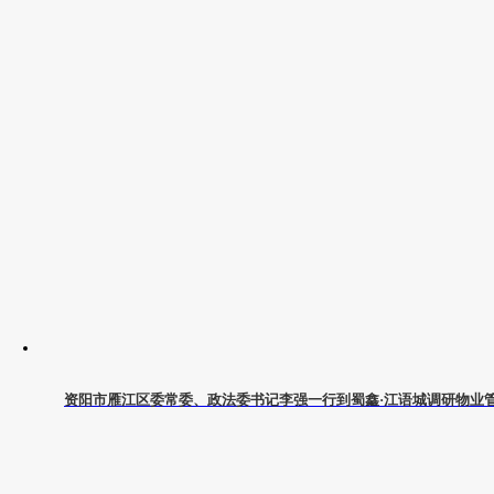
资阳市雁江区委常委、政法委书记李强一行到蜀鑫·江语城调研物业