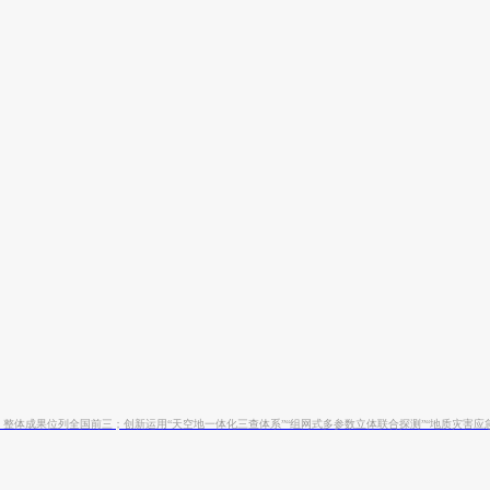
，整体成果位列全国前三；创新运用“天空地一体化三查体系”“组网式多参数立体联合探测”“地质灾害