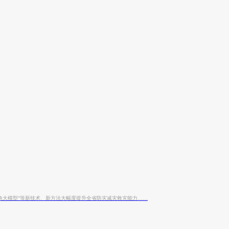
应急大模型”等新技术、新方法大幅度提升全省防灾减灾救灾能力……