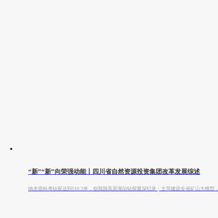
“新”“新”向荣强动能丨四川省自然资源投资集团改革发展综述
纳木措科考钻探达到510.2米，创我国高原湖泊钻探最深纪录；主导建设全省矿山大模型