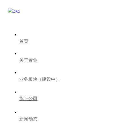
首页
关于置业
业务板块（建设中）
旗下公司
新闻动态