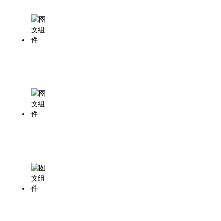
邮箱：zhiyejituan@163.com
地址：四川省成都市成华区崔家店路75号
地铁：成都地铁7号线崔家店站步行1公里